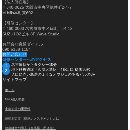
【法人所在地】
〒540-0025 大阪市中央区徳井町2-4-7
M.hills本町東602
【研修センター】
〒460-0003 名古屋市中区錦3丁目4-12
SUZU1O2ビル 8F Wave Studio
お問合せ直通ダイアル
090-5158-1154
お問い合わせ
研修センターへのアクセス
名古屋駅からタクシー10分
地下鉄桜通線「久屋大通駅」4番出口 徒歩30秒
入口に赤い鳥居のようなオブジェのあるビルの8F
サイトマップ
ホーム
NPO法人概要
未病対策の重要性
波動測定器（細胞ナノスキャン）とは
健康経営の導入（企業様・団体様）