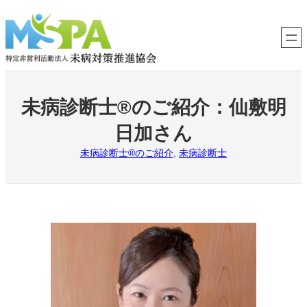
内
容
を
ス
キ
ッ
プ
未病診断士®のご紹介：仙敷明
日加さん
未病診断士®のご紹介
, 
未病診断士