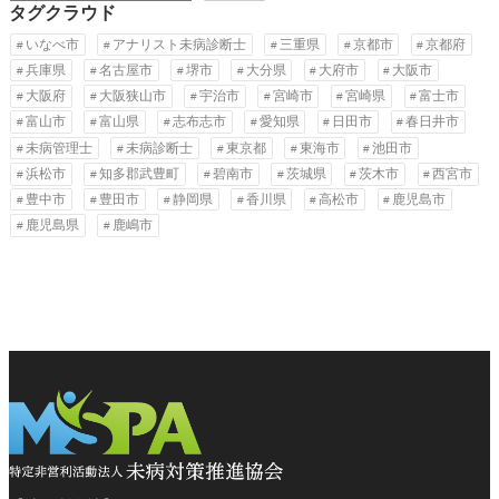
タグクラウド
いなべ市
アナリスト未病診断士
三重県
京都市
京都府
兵庫県
名古屋市
堺市
大分県
大府市
大阪市
大阪府
大阪狭山市
宇治市
宮崎市
宮崎県
富士市
富山市
富山県
志布志市
愛知県
日田市
春日井市
未病管理士
未病診断士
東京都
東海市
池田市
浜松市
知多郡武豊町
碧南市
茨城県
茨木市
西宮市
豊中市
豊田市
静岡県
香川県
高松市
鹿児島市
鹿児島県
鹿嶋市