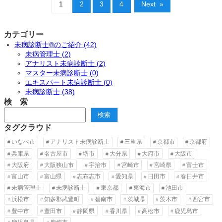
1
2
3
4
Next
»
カテゴリー
未病診断士®のご紹介 (42)
未病管理士 (2)
アナリスト未病診断士 (2)
マスター未病診断士 (0)
エキスパート未病診断士 (0)
未病診断士 (38)
検 索
検
検索
索
タグクラウド
いなべ市
アナリスト未病診断士
三重県
京都市
京都府
兵庫県
名古屋市
堺市
大分県
大府市
大阪市
大阪府
大阪狭山市
宇治市
宮崎市
宮崎県
富士市
富山市
富山県
志布志市
愛知県
日田市
春日井市
未病管理士
未病診断士
東京都
東海市
池田市
浜松市
知多郡武豊町
碧南市
茨城県
茨木市
西宮市
豊中市
豊田市
静岡県
香川県
高松市
鹿児島市