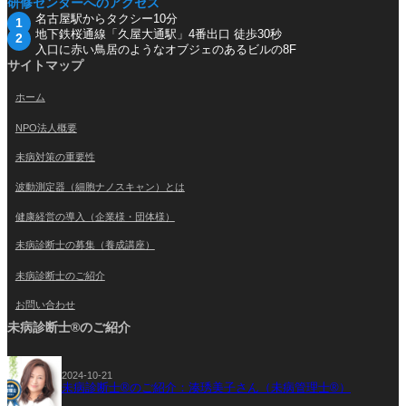
研修センターへのアクセス
名古屋駅からタクシー10分
地下鉄桜通線「久屋大通駅」4番出口 徒歩30秒
入口に赤い鳥居のようなオブジェのあるビルの8F
サイトマップ
ホーム
NPO法人概要
未病対策の重要性
波動測定器（細胞ナノスキャン）とは
健康経営の導入（企業様・団体様）
未病診断士の募集（養成講座）
未病診断士のご紹介
お問い合わせ
未病診断士®のご紹介
2024-10-21
未病診断士®のご紹介：湊琇美子さん（未病管理士®）