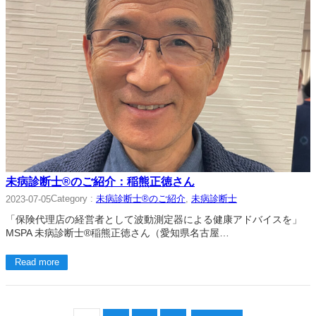
未病診断士®のご紹介：稲熊正徳さん
Category :
未病診断士®のご紹介
, 
未病診断士
2023-07-05
「保険代理店の経営者として波動測定器による健康アドバイスを」
MSPA 未病診断士®稲熊正徳さん（愛知県名古屋…
Read more