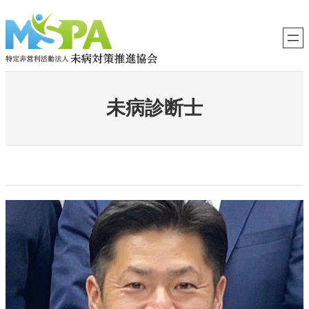
内
容
を
ス
キ
ッ
プ
未病診断士