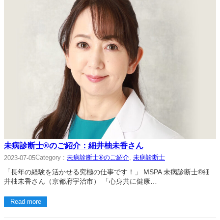
未病診断士®のご紹介：細井柚未香さん
Category :
未病診断士®のご紹介
, 
未病診断士
2023-07-05
「長年の経験を活かせる究極の仕事です！」 MSPA 未病診断士®細
井柚未香さん（京都府宇治市） 「心身共に健康…
Read more