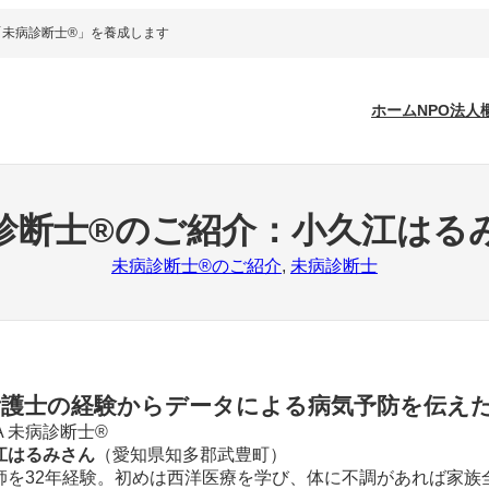
「未病診断士®」を養成します
ホーム
NPO法人
診断士®のご紹介：小久江はる
未病診断士®のご紹介
, 
未病診断士
看護士の経験からデータによる病気予防を伝え
A 未病診断士®
江はるみさん
（愛知県知多郡武豊町）
師を32年経験。初めは西洋医療を学び、体に不調があれば家族