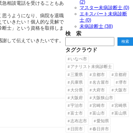
(2)
緊急相談電話を受けることもあ
マスター未病診断士 (0)
エキスパート未病診断
く思うようになり、病院を退職
士 (0)
えていきたい！個人的な見解で
未病診断士 (38)
診断士」という資格を取得しま
検 索
検
感謝して伝えていきたいです。
検索
索
タグクラウド
いなべ市
アナリスト未病診断士
三重県
京都市
京都府
兵庫県
名古屋市
堺市
大分県
大府市
大阪市
大阪府
大阪狭山市
宇治市
宮崎市
宮崎県
富士市
富山市
富山県
志布志市
愛知県
日田市
春日井市