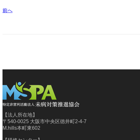
前へ
【法人所在地】
〒540-0025 大阪市中央区徳井町2-4-7
M.hills本町東602