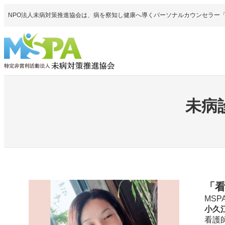
内
NPO法人未病対策推進協会は、病を察知し健康へ導くパーソナルカウンセラー
容
を
ス
キ
ッ
プ
未病
「
MSP
小久
看護