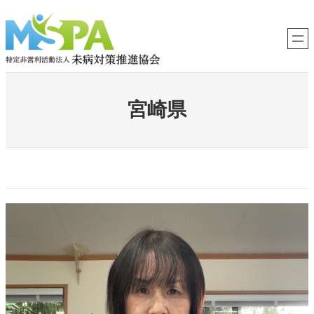
内
容
を
ス
キ
ッ
プ
宮崎県