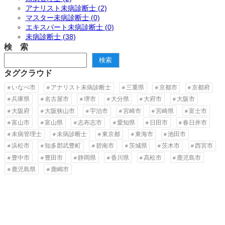
アナリスト未病診断士 (2)
マスター未病診断士 (0)
エキスパート未病診断士 (0)
未病診断士 (38)
検 索
検
検索
索
タグクラウド
いなべ市
アナリスト未病診断士
三重県
京都市
京都府
兵庫県
名古屋市
堺市
大分県
大府市
大阪市
大阪府
大阪狭山市
宇治市
宮崎市
宮崎県
富士市
富山市
富山県
志布志市
愛知県
日田市
春日井市
未病管理士
未病診断士
東京都
東海市
池田市
浜松市
知多郡武豊町
碧南市
茨城県
茨木市
西宮市
豊中市
豊田市
静岡県
香川県
高松市
鹿児島市
鹿児島県
鹿嶋市