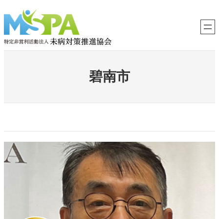
内
容
を
ス
キ
ッ
プ
碧南市