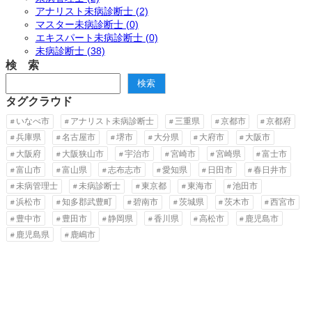
アナリスト未病診断士 (2)
マスター未病診断士 (0)
エキスパート未病診断士 (0)
未病診断士 (38)
検 索
検
検索
索
タグクラウド
いなべ市
アナリスト未病診断士
三重県
京都市
京都府
兵庫県
名古屋市
堺市
大分県
大府市
大阪市
大阪府
大阪狭山市
宇治市
宮崎市
宮崎県
富士市
富山市
富山県
志布志市
愛知県
日田市
春日井市
未病管理士
未病診断士
東京都
東海市
池田市
浜松市
知多郡武豊町
碧南市
茨城県
茨木市
西宮市
豊中市
豊田市
静岡県
香川県
高松市
鹿児島市
鹿児島県
鹿嶋市