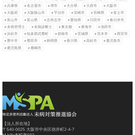
兵庫県
名古屋市
堺市
大分県
大府市
大阪市
大阪府
大阪狭山市
宇治市
宮崎市
宮崎県
富士市
富山市
富山県
志布志市
愛知県
日田市
春日井市
未病管理士
未病診断士
東京都
東海市
池田市
浜松市
知多郡武豊町
碧南市
茨城県
茨木市
西宮市
豊中市
豊田市
静岡県
香川県
高松市
鹿児島市
鹿児島県
鹿嶋市
【法人所在地】
〒540-0025 大阪市中央区徳井町2-4-7
M.hills本町東602