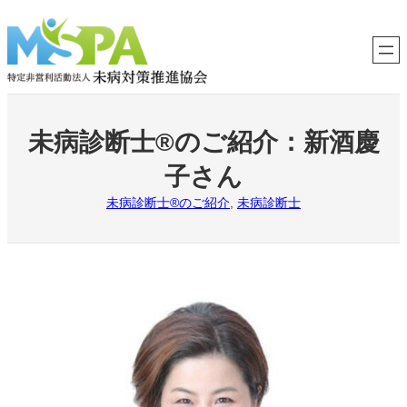
内
容
を
ス
キ
ッ
プ
未病診断士®のご紹介：新酒慶
子さん
未病診断士®のご紹介
, 
未病診断士