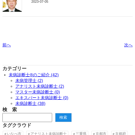
2023-07-05
前へ
次へ
カテゴリー
未病診断士®のご紹介 (42)
未病管理士 (2)
アナリスト未病診断士 (2)
マスター未病診断士 (0)
エキスパート未病診断士 (0)
未病診断士 (38)
検 索
検
検索
索
タグクラウド
いなべ市
アナリスト未病診断士
三重県
京都市
京都府