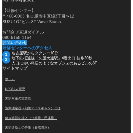
【研修センター】
〒460-0003 名古屋市中区錦3丁目4-12
SUZU1O2ビル 8F Wave Studio
お問合せ直通ダイアル
090-5158-1154
お問い合わせ
研修センターへのアクセス
名古屋駅からタクシー10分
地下鉄桜通線「久屋大通駅」4番出口 徒歩30秒
入口に赤い鳥居のようなオブジェのあるビルの8F
サイトマップ
ホーム
NPO法人概要
未病対策の重要性
波動測定器（細胞ナノスキャン）とは
健康経営の導入（企業様・団体様）
未病診断士の募集（養成講座）